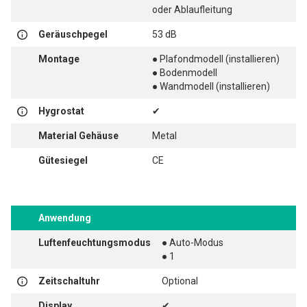
oder Ablaufleitung
Geräuschpegel
53 dB
Montage
● Plafondmodell (installieren)
● Bodenmodell
● Wandmodell (installieren)
Hygrostat
✔
Material Gehäuse
Metal
Gütesiegel
CE
Anwendung
Luftenfeuchtungsmodus
● Auto-Modus
● 1
Zeitschaltuhr
Optional
Display
✔