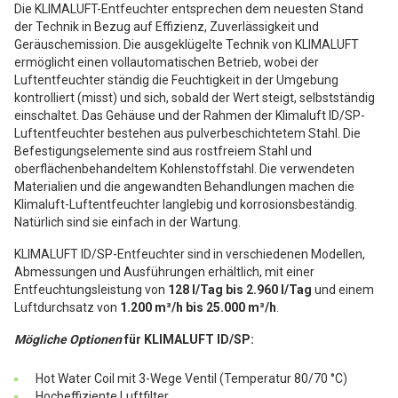
Die KLIMALUFT-Entfeuchter entsprechen dem neuesten Stand
der Technik in Bezug auf Effizienz, Zuverlässigkeit und
Geräuschemission. Die ausgeklügelte Technik von KLIMALUFT
ermöglicht einen vollautomatischen Betrieb, wobei der
Luftentfeuchter ständig die Feuchtigkeit in der Umgebung
kontrolliert (misst) und sich, sobald der Wert steigt, selbstständig
einschaltet. Das Gehäuse und der Rahmen der Klimaluft ID/SP-
Luftentfeuchter bestehen aus pulverbeschichtetem Stahl. Die
Befestigungselemente sind aus rostfreiem Stahl und
oberflächenbehandeltem Kohlenstoffstahl. Die verwendeten
Materialien und die angewandten Behandlungen machen die
Klimaluft-Luftentfeuchter langlebig und korrosionsbeständig.
Natürlich sind sie einfach in der Wartung.
KLIMALUFT ID/SP-Entfeuchter sind in verschiedenen Modellen,
Abmessungen und Ausführungen erhältlich, mit einer
Entfeuchtungsleistung von
128 l/Tag bis 2.960 l/Tag
und einem
Luftdurchsatz von
1.200 m³/h bis 25.000 m³/h
.
Mögliche Optionen
für KLIMALUFT ID/SP:
Hot Water Coil mit 3-Wege Ventil (Temperatur 80/70 °C)
Hocheffiziente Luftfilter