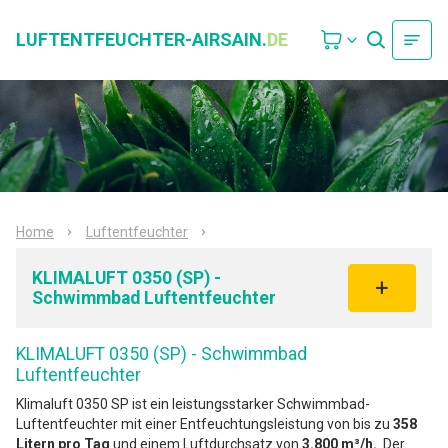
LUFTENTFEUCHTER-AIRSAIN.
DE
Home
Luftentfeuchter
KLIMALUFT 0350 (SP) -
Schwimmbad Luftentfeuchter
KLIMALUFT 0350 (SP) - Schwimmbad
Luftentfeuchter
Klimaluft 0350 SP ist ein leistungsstarker Schwimmbad-
Luftentfeuchter mit einer Entfeuchtungsleistung von bis zu
358
Litern pro Tag
und einem Luftdurchsatz von
3.800 m³/h.
. Der