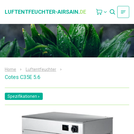
LUFTENTFEUCHTER-AIRSAIN.
DE
Home
Luftentfeuchter
Cotes C35E 5.6
Spezifikationen