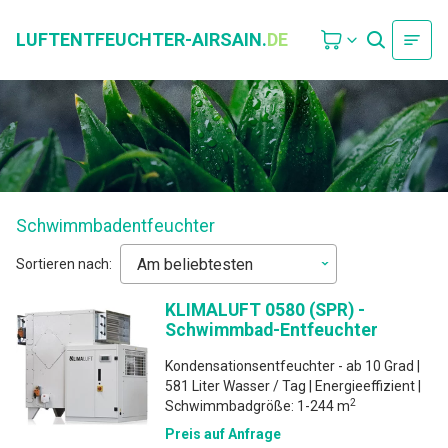
LUFTENTFEUCHTER-AIRSAIN.
DE
Schwimmbadentfeuchter
Sortieren nach:
KLIMALUFT 0580 (SPR) -
Schwimmbad-Entfeuchter
Kondensationsentfeuchter - ab 10 Grad |
581 Liter Wasser / Tag | Energieeffizient |
2
Schwimmbadgröße: 1-244 m
Preis auf Anfrage